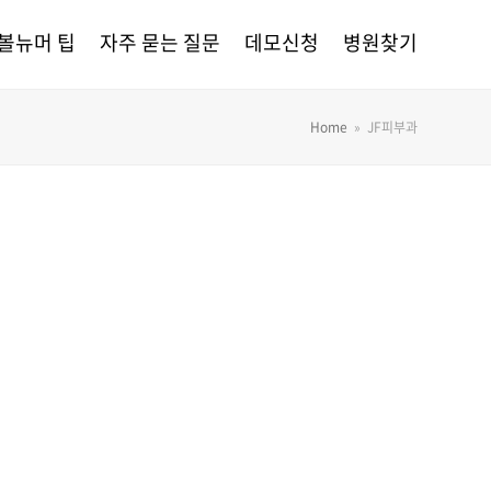
볼뉴머 팁
자주 묻는 질문
데모신청
병원찾기
Home
»
JF피부과