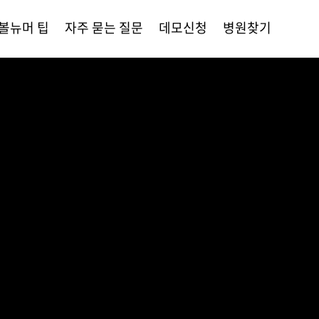
볼뉴머 팁
자주 묻는 질문
데모신청
병원찾기