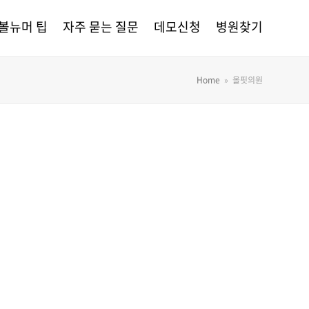
볼뉴머 팁
자주 묻는 질문
데모신청
병원찾기
Home
»
올핏의원