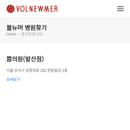
볼뉴머 병원찾기
Home
»
쁨의원(발산점)
쁨의원(발산점)
서울 강서구 공항대로 282 현웅빌딩 2층
상세보기