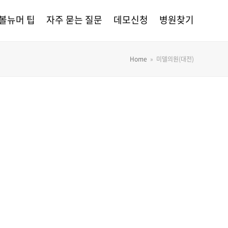
볼뉴머 팁
자주 묻는 질문
데모신청
병원찾기
Home
»
미델의원(대전)