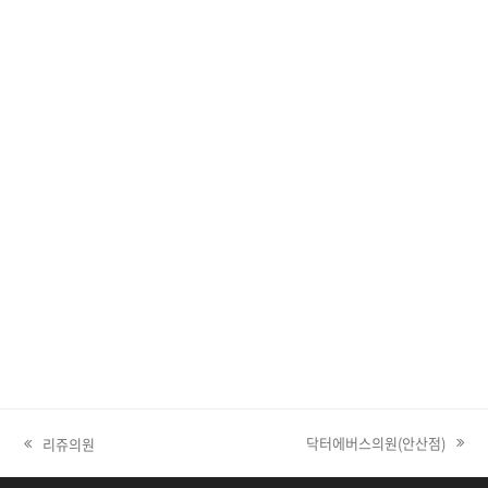
닥터에버스의원(안산점)
리쥬의원
next post: